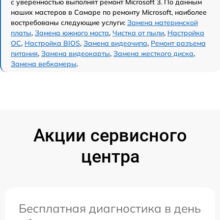
с уверенностью выполнят ремонт Microsoft 3. По данным
наших мастеров в Самаре по ремонту Microsoft, наиболее
востребованы следующие услуги:
Замена материнской
платы
,
Замена южного моста
,
Чистка от пыли
,
Настройка
ОС
,
Настройка BIOS
,
Замена видеочипа
,
Ремонт разъема
питания
,
Замена видеокарты
,
Замена жесткого диска
,
Замена вебкамеры
.
Акции сервисного
центра
Бесплатная диагностика в день