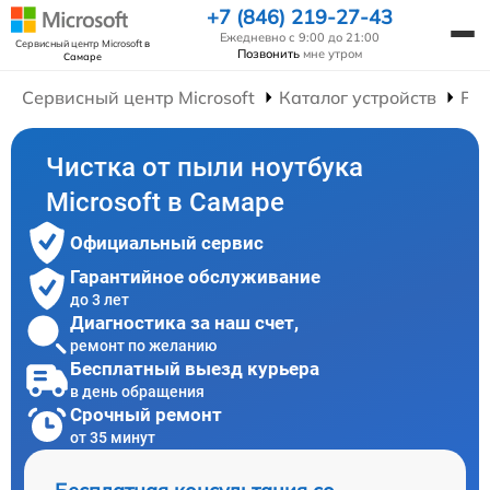
+7 (846) 219-27-43
Ежедневно с 9:00 до 21:00
Сервисный центр Microsoft
в
Позвонить
мне утром
Самаре
Сервисный центр Microsoft
Каталог устройств
Рем
Чистка от пыли ноутбука
Microsoft в Самаре
Официальный сервис
Гарантийное обслуживание
до 3 лет
Диагностика за наш счет,
ремонт по желанию
Бесплатный выезд курьера
в день обращения
Срочный ремонт
от 35 минут