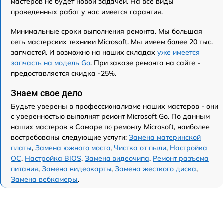
мастеров не будет новой задачей. На все виды
проведенных работ у нас имеется гарантия.
Минимальные сроки выполнения ремонта. Мы большая
сеть мастерских техники Microsoft. Мы имеем более 20 тыс.
запчастей. И возможно на наших складах
уже имеется
запчасть на модель Go
. При заказе ремонта на сайте -
предоставляется скидка -25%.
Знаем свое дело
Будьте уверены в профессионализме наших мастеров - они
с уверенностью выполнят ремонт Microsoft Go. По данным
наших мастеров в Самаре по ремонту Microsoft, наиболее
востребованы следующие услуги:
Замена материнской
платы
,
Замена южного моста
,
Чистка от пыли
,
Настройка
ОС
,
Настройка BIOS
,
Замена видеочипа
,
Ремонт разъема
питания
,
Замена видеокарты
,
Замена жесткого диска
,
Замена вебкамеры
.