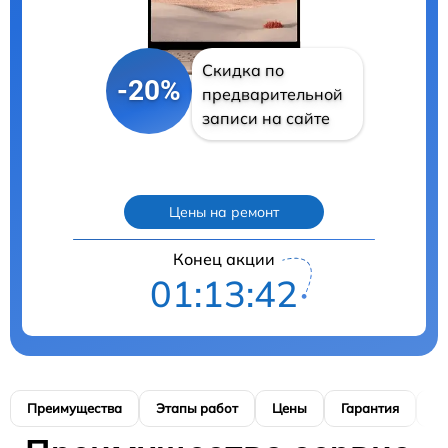
Скидка по
-20%
предварительной
записи на сайте
Цены на ремонт
Конец акции
01:13:41
Преимущества
Этапы работ
Цены
Гарантия
М