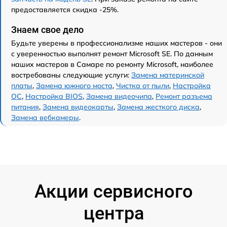
предоставляется скидка -25%.
Знаем свое дело
Будьте уверены в профессионализме наших мастеров - они
с уверенностью выполнят ремонт Microsoft SE. По данным
наших мастеров в Самаре по ремонту Microsoft, наиболее
востребованы следующие услуги:
Замена материнской
платы
,
Замена южного моста
,
Чистка от пыли
,
Настройка
ОС
,
Настройка BIOS
,
Замена видеочипа
,
Ремонт разъема
питания
,
Замена видеокарты
,
Замена жесткого диска
,
Замена вебкамеры
.
Акции сервисного
центра