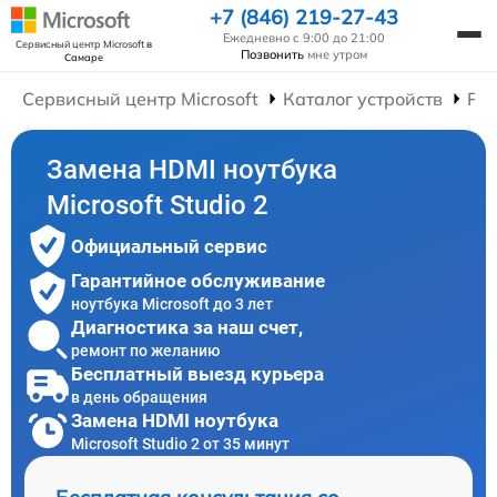
+7 (846) 219-27-43
Ежедневно с 9:00 до 21:00
Сервисный центр Microsoft
в
Позвонить
мне утром
Самаре
Сервисный центр Microsoft
Каталог устройств
Рем
Замена HDMI ноутбука
Microsoft Studio 2
Официальный сервис
Гарантийное обслуживание
ноутбука Microsoft до 3 лет
Диагностика за наш счет,
ремонт по желанию
Бесплатный выезд курьера
в день обращения
Замена HDMI ноутбука
Microsoft Studio 2 от 35 минут