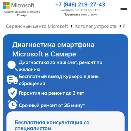
+7 (846) 219-27-43
Ежедневно с 9:00 до 21:00
Сервисный центр Microsoft
в
Позвонить
мне утром
Самаре
Сервисный центр Microsoft
Каталог устройств
Ре
Диагностика смартфона
Microsoft в Самаре
Диагностика за наш счет, ремонт по
желанию
Бесплатный выезд курьера в день
обращения
Гарантия на ремонт до 3 лет
Срочный ремонт от 35 минут
Бесплатная консультация со
специалистом