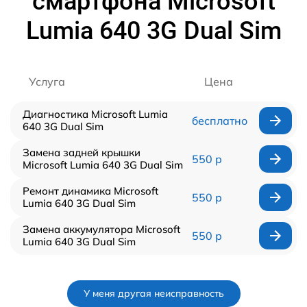
смартфона Microsoft
Lumia 640 3G Dual Sim
Услуга
Цена
Диагностика Microsoft Lumia
бесплатно
640 3G Dual Sim
Замена задней крышки
550 р
Microsoft Lumia 640 3G Dual Sim
Ремонт динамика Microsoft
550 р
Lumia 640 3G Dual Sim
Замена аккумулятора Microsoft
550 р
Lumia 640 3G Dual Sim
У меня другая неисправность