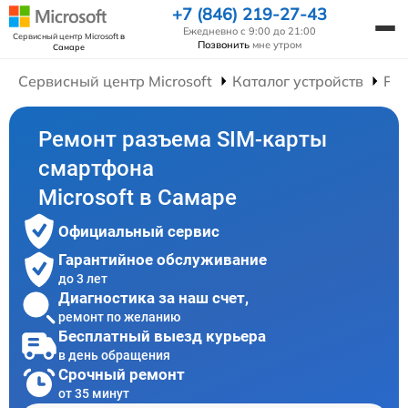
+7 (846) 219-27-43
Ежедневно с 9:00 до 21:00
Сервисный центр Microsoft
в
Позвонить
мне утром
Самаре
Сервисный центр Microsoft
Каталог устройств
Ре
Ремонт разъема SIM-карты
смартфона
Microsoft в Самаре
Официальный сервис
Гарантийное обслуживание
до 3 лет
Диагностика за наш счет,
ремонт по желанию
Бесплатный выезд курьера
в день обращения
Срочный ремонт
от 35 минут